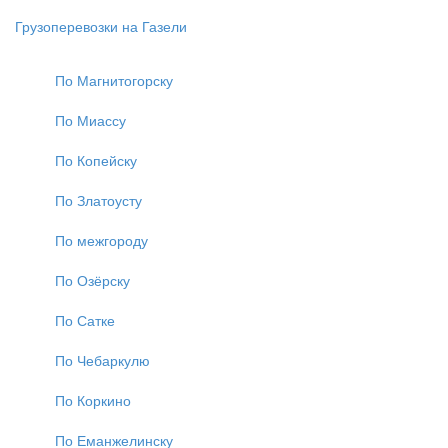
Грузоперевозки на Газели
По Магнитогорску
По Миассу
По Копейску
По Златоусту
По межгороду
По Озёрску
По Сатке
По Чебаркулю
По Коркино
По Еманжелинску