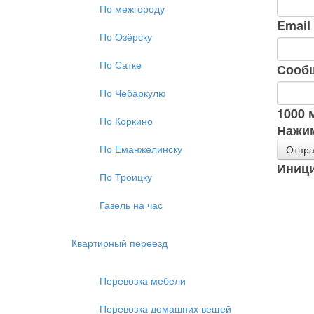
По межгороду
Email
По Озёрску
По Сатке
Сооб
По Чебаркулю
1000
м
По Коркино
Нажим
По Еманжелинску
Отпра
Иници
По Троицку
Газель на час
Квартирный переезд
Перевозка мебели
Перевозка домашних вещей