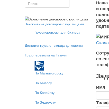
Наша 
и опе
полны
удобн
Заключение договоров с юр. лицами
подтв
Грузоперевозки для бизнеса
Скача
Доставка груза от склада до клиента
Сотру
Грузоперевозки на Газели
со сп
телеф
По Магнитогорску
Зад
По Миассу
Имя
По Копейску
Теле
По Златоусту